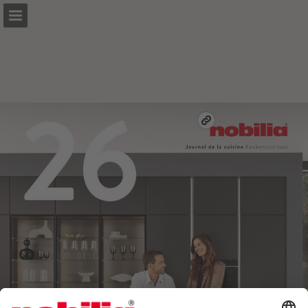
nobilia.de
Aperçu des pages
Plein écran
Publications Connexes
Télécharger le PDF
Rechercher
Voir la politique de confidentialité